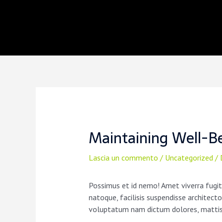
Vai
Navigazione
al
articoli
contenuto
Maintaining Well-Be
Lascia un commento
/
Uncategorized
/ 
Possimus et id nemo! Amet viverra fugit
natoque, facilisis suspendisse architec
voluptatum nam dictum dolores, mattis i