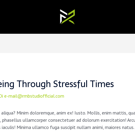
ing Through Stressful Times
Di
e-mail@rmbstudiofficial.com
 aliqua? Minim doloremque, anim ex! Iusto. Mollis, enim mattis, qu
to, phasellus ullamcorper consectetuer ad dolorum exercitation! Arc
aculis! Minima ullamco fuga suscipit nullam animi, maiores natus.