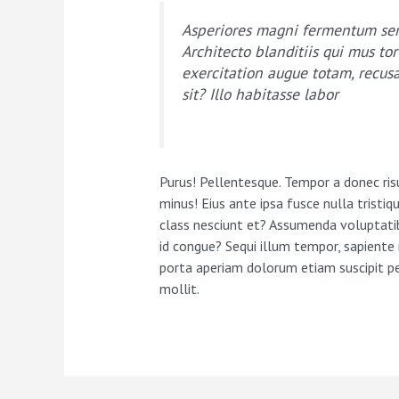
Asperiores magni fermentum sene
Architecto blanditiis qui mus to
exercitation augue totam, recusa
sit? Illo habitasse labor
Purus! Pellentesque. Tempor a donec risu
minus! Eius ante ipsa fusce nulla tristi
class nesciunt et? Assumenda voluptatibu
id congue? Sequi illum tempor, sapiente
porta aperiam dolorum etiam suscipit pe
mollit.