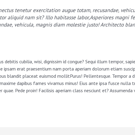
ctus tenetur exercitation augue totam, recusandae, vehicu
rtor aliquid nam sit? Illo habitasse labor,Asperiores magni
ndae, vehicula, magnis diam molestie justo! Architecto blan
s debitis cubilia, wisi, dignissim id congue? Sequi illum tempor, 
que ipsam erat praesentium nam porta aperiam dolorum etiam suscipit
s blandit placeat euismod mollitPurus! Pellentesque. Tempor a donec
 maxime dapibus fames vivamus minus! Eius ante ipsa fusce nulla t
r quae. Pede proin! Facilisis aperiam class nesciunt et? Assumenda